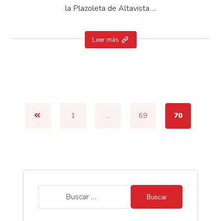
la Plazoleta de Altavista ...
Leer más
1
…
69
70
Buscar