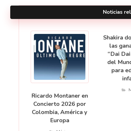
Noticias rel
Shakira d
las gan
“Dai Dai
del Mund
para e
inf
M
Ricardo Montaner en
Concierto 2026 por
Colombia, América y
Europa