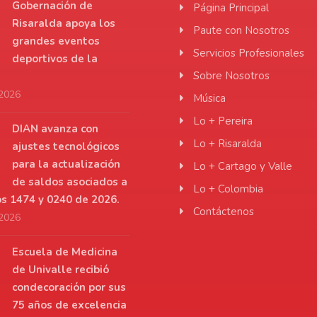
Gobernación de
Página Principal
Risaralda apoya los
Paute con Nosotros
grandes eventos
Servicios Profesionales
deportivos de la
Sobre Nosotros
 2026
Música
Lo + Pereira
DIAN avanza con
Lo + Risaralda
ajustes tecnológicos
para la actualización
Lo + Cartago y Valle
de saldos asociados a
Lo + Colombia
os 1474 y 0240 de 2026.
Contáctenos
 2026
Escuela de Medicina
de Univalle recibió
condecoración por sus
75 años de excelencia