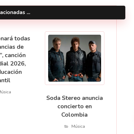
acionadas ...
onará todas
ancias de
”, canción
ial 2026,
ducación
antil
úsica
Soda Stereo anuncia
concierto en
Colombia
Música