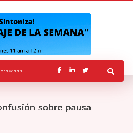
oróscopo
confusión sobre pausa