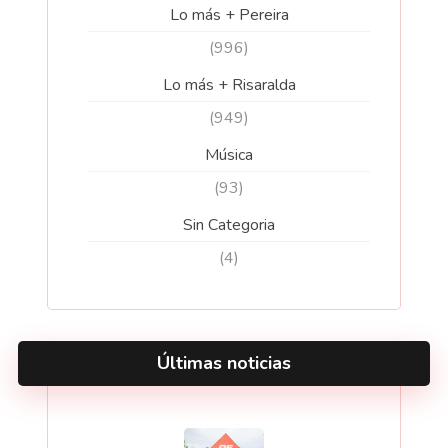
Lo más + Pereira
(996)
Lo más + Risaralda
(949)
Música
(93)
Sin Categoria
(4)
Últimas noticias