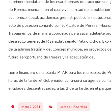
el primer mandatario de los risaraldenses destacó que son g
de Pereira, municipio en el cual vive la mitad de la població
económico, social, académico, gremial, político e institucio
acto de posesión conjunto con el Alcalde de Pereira, Mauricio
Trabajaremos de manera coordinada para sacar adelante proy
desarrollo general de Risaralda”, señaló Patiño Ochoa. Exp
de la administración y del Concejo municipal en proyectos 
futuro aeroportuario de Pereira y la adecuación del
cierre financiero de la planta PTAR para los municipios d
horas de la tarde, el Gobernador continuará su agenda con 
entidades descentralizadas, a las 2 de la tarde, en el parque 
enero 2, 2024
Lo más + Risaralda