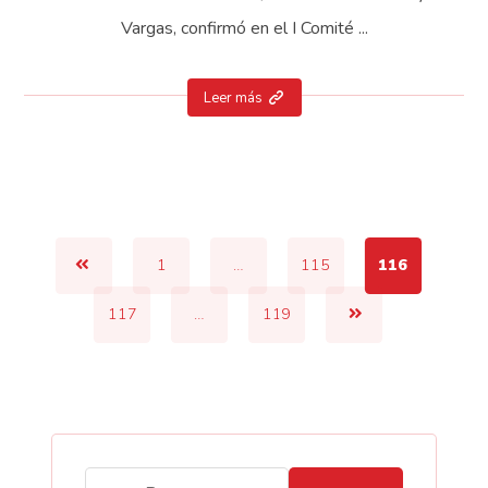
Vargas, confirmó en el I Comité ...
Leer más
1
…
115
116
117
…
119