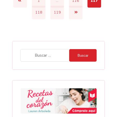
1
…
116
117
118
119
Buscar