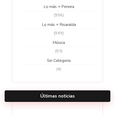
Lo más + Pereira
(996)
Lo más + Risaralda
(949)
Música
(93)
Sin Categoria
(4)
Últimas noticias