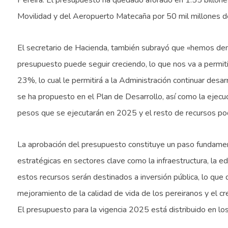
Pereira. El presupuesto ha quedado aforado en 1.55 billones
Movilidad y del Aeropuerto Matecaña por 50 mil millones 
El secretario de Hacienda, también subrayó que «hemos dem
presupuesto puede seguir creciendo, lo que nos va a permit
23%, lo cual le permitirá a la Administración continuar des
se ha propuesto en el Plan de Desarrollo, así como la ejecuc
pesos que se ejecutarán en 2025 y el resto de recursos po
La aprobación del presupuesto constituye un paso fundament
estratégicas en sectores clave como la infraestructura, la e
estos recursos serán destinados a inversión pública, lo que
mejoramiento de la calidad de vida de los pereiranos y el cr
El presupuesto para la vigencia 2025 está distribuido en l