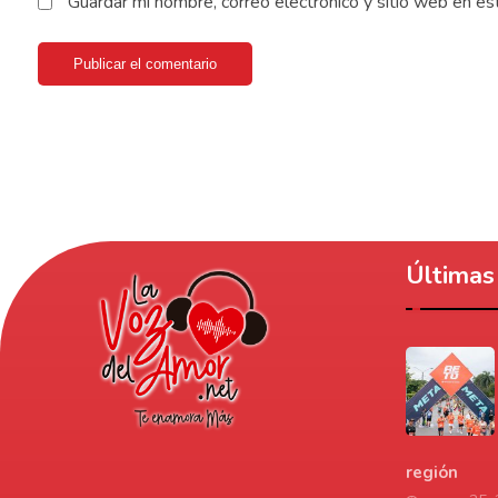
Guardar mi nombre, correo electrónico y sitio web en e
Publicar el comentario
Últimas 
región