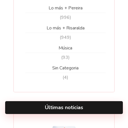
Lo más + Pereira
(996)
Lo más + Risaralda
(949)
Música
(93)
Sin Categoria
(4)
Últimas noticias