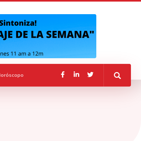
oróscopo