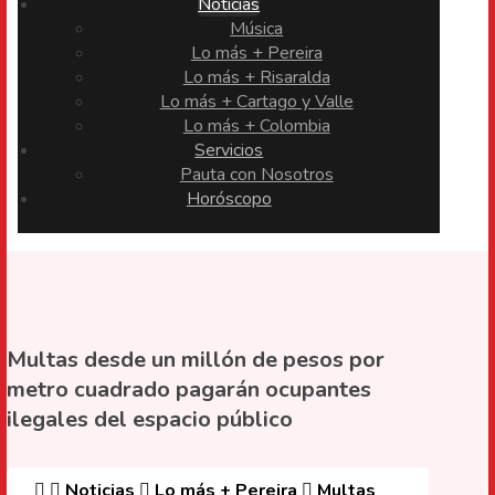
Noticias
Música
Lo más + Pereira
Lo más + Risaralda
Lo más + Cartago y Valle
Lo más + Colombia
Servicios
Pauta con Nosotros
Horóscopo
Multas desde un millón de pesos por
metro cuadrado pagarán ocupantes
ilegales del espacio público
Noticias
Lo más + Pereira
Multas