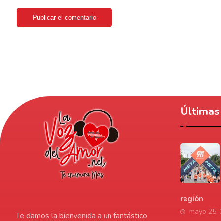
Publicar el comentario
Últimas 
región
mayo 25,
Te damos la bienvenida a un fantástico