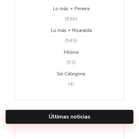
Lo más + Pereira
(996)
Lo más + Risaralda
(949)
Música
(93)
Sin Categoria
(4)
Últimas noticias