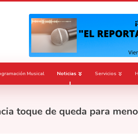
ogramación Musical
Noticias
Servicios
H
ncia toque de queda para men