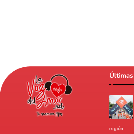
Últimas 
región