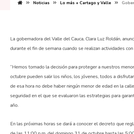
Noticias
Lo más + Cartago y Valle
Gober
La gobernadora del Valle del Cauca, Clara Luz Roldán, anunc
durante el fin de semana cuando se realizan actividades con
“Hemos tomado la decisión para proteger a nuestros menores
octubre pueden salir los niños, los jóvenes, todos a disfrut
de esa hora no debe haber ningún menor de edad en la calle”
seguridad en el que se evaluaron las estrategias para garant
año.
En las próximas horas se dará a conocer el decreto que reg
de las 11:00 p.m. del domingo 31 de octubre hasta las 5:00