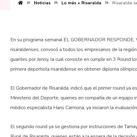
Noticias
Lo más + Risaralda
Risaralda s
En su programa semanal EL GOBERNADOR RESPONDE, Victo
risaraldenses, convocó a todos los empresarios de la región
guantes por Jenny, la cual consiste en cumplir en 3 Round l
primera deportista risaraldense en obtener diploma olímpico
El Gobernador de Risaralda, indicó que el primer round ya es
Ministerio del Deporte, quienes en compañía de un equipo int
médico especialista Hans Carmona, ya iniciaron la evaluació
El segundo round ya se gestiona por instrucciones de Tama
Rural de Risaralda, quienes están a la espera de la decisión