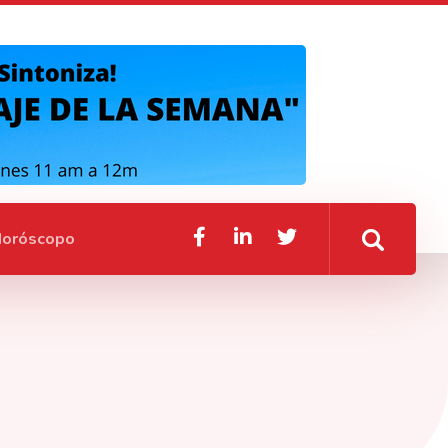
oróscopo