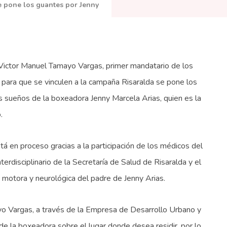
e pone los guantes por Jenny
r Manuel Tamayo Vargas, primer mandatario de los
 para que se vinculen a la campaña Risaralda se pone los
os sueños de la boxeadora Jenny Marcela Arias, quien es la
.
tá en proceso gracias a la participación de los médicos del
erdisciplinario de la Secretaría de Salud de Risaralda y el
n motora y neurológica del padre de Jenny Arias.
yo Vargas, a través de la Empresa de Desarrollo Urbano y
 de la boxeadora sobre el lugar donde desea residir, por lo