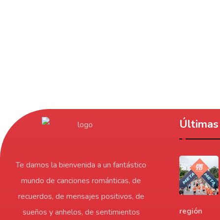
Últimas 
Te damos la bienvenida a un fantástico
mundo de canciones románticas, de
recuerdos, de mensajes positivos, de
región
sueños y anhelos, de sentimientos