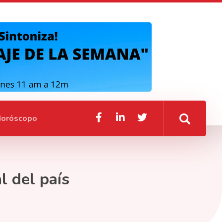
oróscopo
l del país