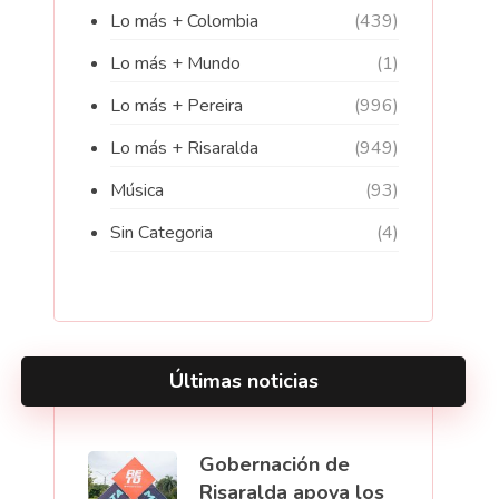
Lo más + Colombia
(439)
Lo más + Mundo
(1)
Lo más + Pereira
(996)
Lo más + Risaralda
(949)
Música
(93)
Sin Categoria
(4)
Últimas noticias
Gobernación de
Risaralda apoya los