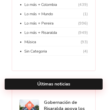
Lo más + Colombia
(439)
Lo más + Mundo
(1)
Lo más + Pereira
(996)
Lo más + Risaralda
(949)
Música
(93)
Sin Categoria
(4)
Últimas noticias
Gobernación de
Risaralda apoya los