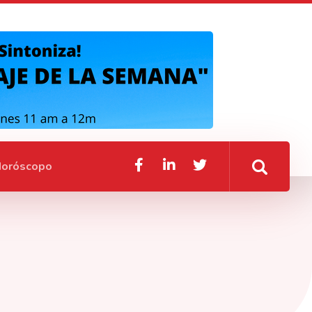
oróscopo