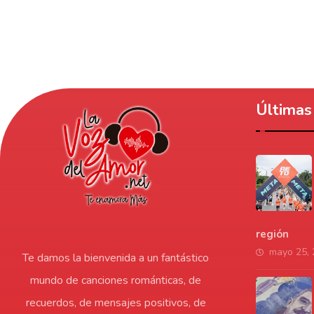
Últimas 
región
mayo 25,
Te damos la bienvenida a un fantástico
mundo de canciones románticas, de
recuerdos, de mensajes positivos, de