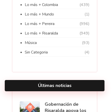
Lo más + Colombia
(439)
Lo más + Mundo
(1)
Lo más + Pereira
(996)
Lo más + Risaralda
(949)
Música
(93)
Sin Categoria
(4)
Últimas noticias
Gobernación de
Risaralda apoya los