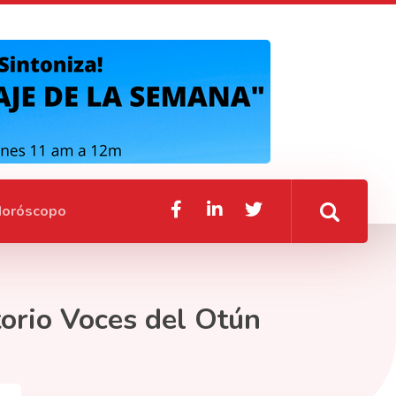
oróscopo
torio Voces del Otún