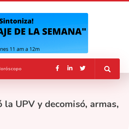
oróscopo
mó la UPV y decomisó, armas,