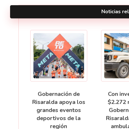
Noticias rel
Gobernación de
Con inv
Risaralda apoya los
$2.272 
grandes eventos
Gobern
deportivos de la
Risarald
región
ambula