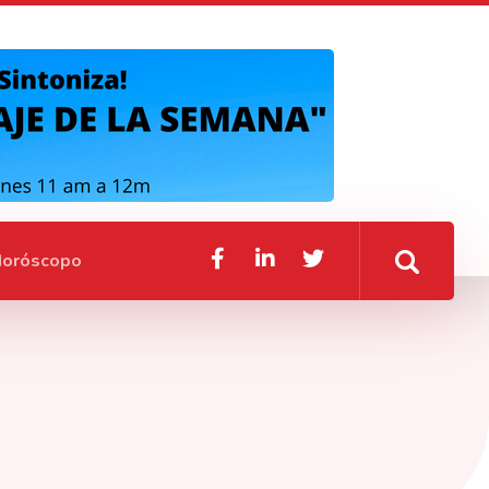
oróscopo