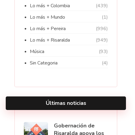
Lo más + Colombia
(439)
Lo más + Mundo
(1)
Lo más + Pereira
(996)
Lo más + Risaralda
(949)
Música
(93)
Sin Categoria
(4)
Últimas noticias
Gobernación de
Risaralda apoya los