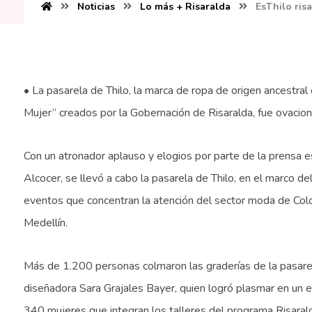
Noticias
Lo más + Risaralda
EsThilo ri
• La pasarela de Thilo, la marca de ropa de origen ancestral
Mujer” creados por la Gobernación de Risaralda, fue ovaci
Con un atronador aplauso y elogios por parte de la prensa e
Alcocer, se llevó a cabo la pasarela de Thilo, en el marco
eventos que concentran la atención del sector moda de Colo
Medellín.
Más de 1.200 personas colmaron las graderías de la pasarel
diseñadora Sara Grajales Bayer, quien logró plasmar en un e
340 mujeres que integran los talleres del programa Risaral