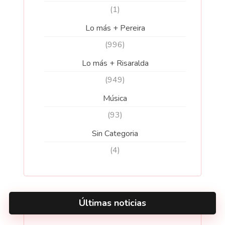
(1)
Lo más + Pereira
(996)
Lo más + Risaralda
(949)
Música
(93)
Sin Categoria
(4)
Últimas noticias