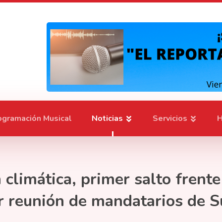
ogramación Musical
Noticias
Servicios
H
limática, primer salto frente a
r reunión de mandatarios de S