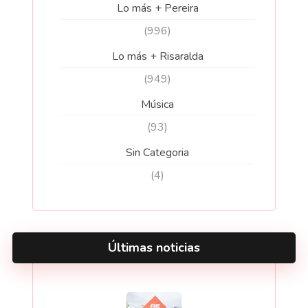
Lo más + Pereira
(996)
Lo más + Risaralda
(949)
Música
(93)
Sin Categoria
(4)
Últimas noticias