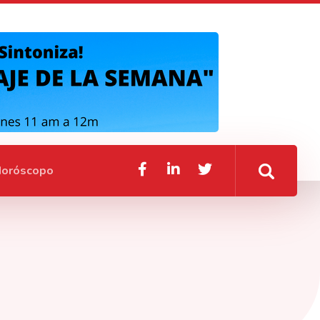
oróscopo