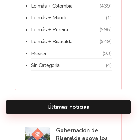
Lo más + Colombia
(439)
Lo más + Mundo
(1)
Lo más + Pereira
(996)
Lo más + Risaralda
(949)
Música
(93)
Sin Categoria
(4)
Últimas noticias
Gobernación de
Risaralda apoya los