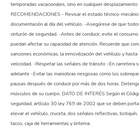
temporadas vacacionales, sino en cualquier desplazamiento qu
RECOMENDACIONES - Revisar el estado técnico-mecánico del
documentación al día del vehículo. -Asegúrese de que todos
cinturón de seguridad. -Antes de conducir, evite el consum
puedan afectar su capacidad de atención. Recuerde que cond
sanciones económicas, la inmovilización del vehículo y hasta 
velocidad. -Respetar las señales de tránsito -En carretera s
adelante -Evitar las maniobras riesgosas como los sobrepaso
pausas después de conducir por más de dos horas. Detenga el
músculos de su cuerpo. DATO DE INTERÉS Según el Código N
seguridad, artículo 30 ley 769 de 2002 que se deben portar 
elevar el vehículo, cruceta, dos señales reflectivas, botiquín
tacos, caja de herramientas y linterna.