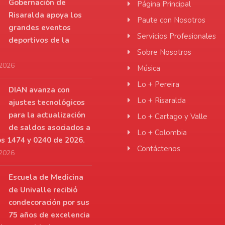
Gobernación de
Página Principal
Risaralda apoya los
Paute con Nosotros
grandes eventos
Servicios Profesionales
deportivos de la
Sobre Nosotros
 2026
Música
Lo + Pereira
DIAN avanza con
Lo + Risaralda
ajustes tecnológicos
para la actualización
Lo + Cartago y Valle
de saldos asociados a
Lo + Colombia
os 1474 y 0240 de 2026.
Contáctenos
 2026
Escuela de Medicina
de Univalle recibió
condecoración por sus
75 años de excelencia