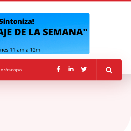
oróscopo