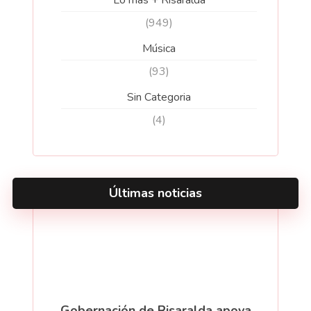
Lo más + Risaralda
(949)
Música
(93)
Sin Categoria
(4)
Últimas noticias
Gobernación de Risaralda apoya