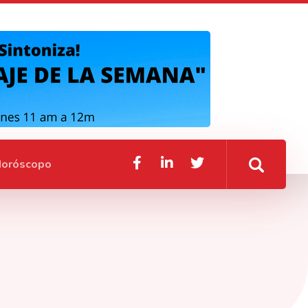
oróscopo