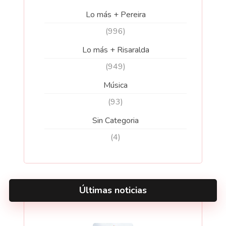
Lo más + Pereira
(996)
Lo más + Risaralda
(949)
Música
(93)
Sin Categoria
(4)
Últimas noticias