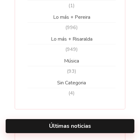
(1)
Lo más + Pereira
(996)
Lo más + Risaralda
(949)
Música
(93)
Sin Categoria
(4)
Últimas noticias