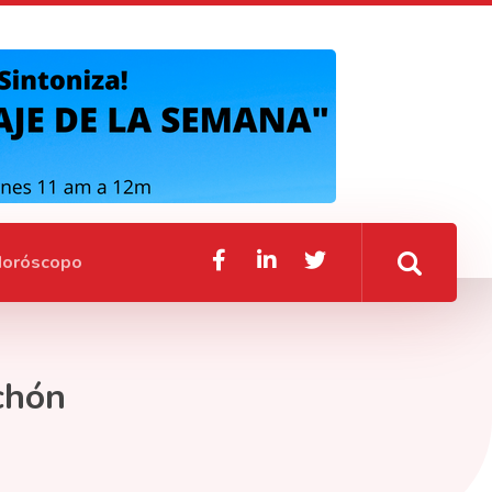
oróscopo
chón