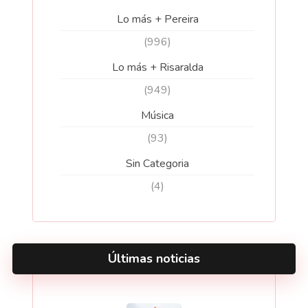
Lo más + Pereira
(996)
Lo más + Risaralda
(949)
Música
(93)
Sin Categoria
(4)
Últimas noticias