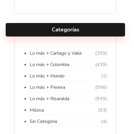
Categorías
Lo más + Cartago y Valle
(399)
Lo más + Colombia
(439)
Lo más + Mundo
(1)
Lo más + Pereira
(996)
Lo más + Risaralda
(949)
Música
(93)
Sin Categoria
(4)