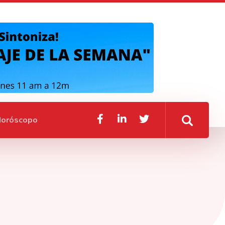
oróscopo