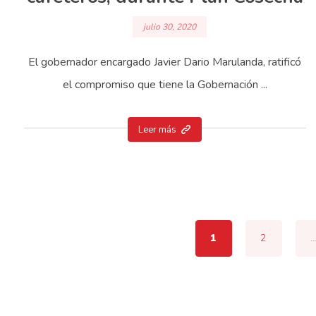
julio 30, 2020
El gobernador encargado Javier Dario Marulanda, ratificó
el compromiso que tiene la Gobernación ...
Leer más
1
2