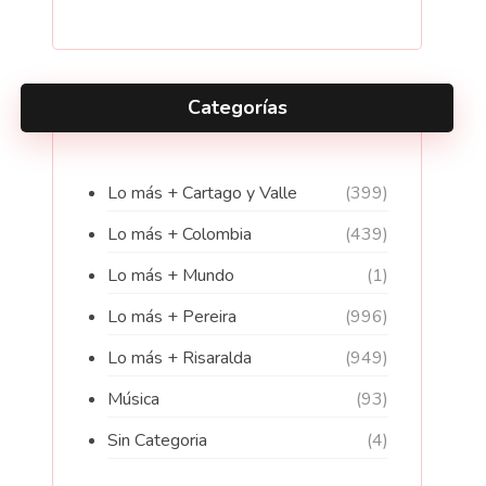
Categorías
Lo más + Cartago y Valle
(399)
Lo más + Colombia
(439)
Lo más + Mundo
(1)
Lo más + Pereira
(996)
Lo más + Risaralda
(949)
Música
(93)
Sin Categoria
(4)