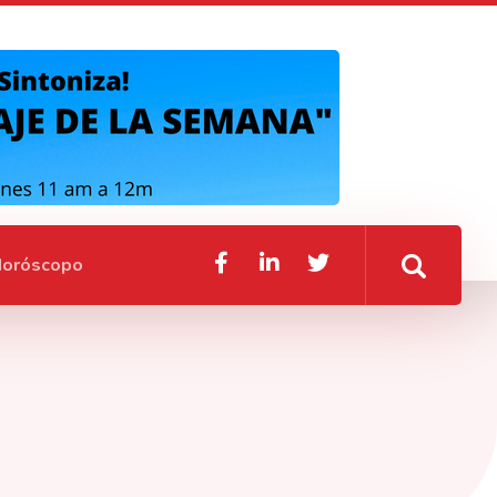
oróscopo