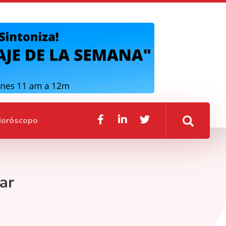
oróscopo
ar