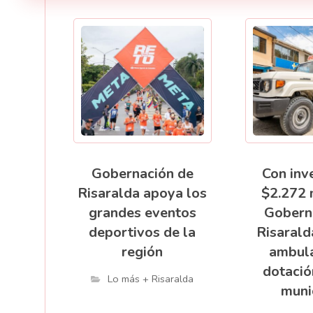
Gobernación de
Con inv
Risaralda apoya los
$2.272 
grandes eventos
Gobern
deportivos de la
Risarald
región
ambula
dotació
Lo más + Risaralda
muni