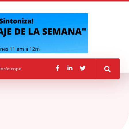
oróscopo