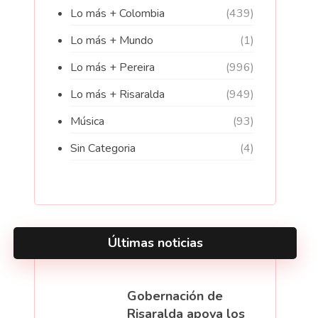
Lo más + Colombia
(439)
Lo más + Mundo
(1)
Lo más + Pereira
(996)
Lo más + Risaralda
(949)
Música
(93)
Sin Categoria
(4)
Últimas noticias
Gobernación de
Risaralda apoya los