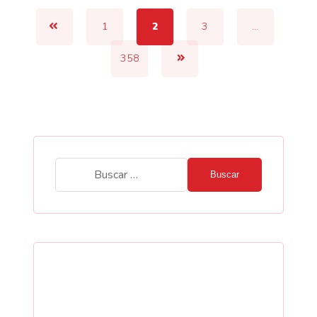
1
2
3
…
358
Buscar