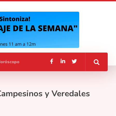
oróscopo
 Campesinos y Veredales