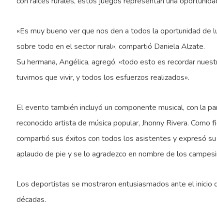
con raíces rurales, estos juegos representan una oportunidad
«Es muy bueno ver que nos den a todos la oportunidad de lu
sobre todo en el sector rural», compartió Daniela Alzate.
Su hermana, Angélica, agregó, «todo esto es recordar nuest
tuvimos que vivir, y todos los esfuerzos realizados».
El evento también incluyó un componente musical, con la par
reconocido artista de música popular, Jhonny Rivera. Como fi
compartió sus éxitos con todos los asistentes y expresó su gra
aplaudo de pie y se lo agradezco en nombre de los campesin
Los deportistas se mostraron entusiasmados ante el inicio
décadas.