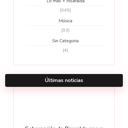
Lo más + Risaralda
(949)
Música
(93)
Sin Categoria
(4)
Últimas noticias