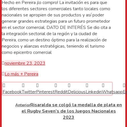
Hecho en Pereira ¡lo compro! La invitación es para que
los diferentes sectores comerciales tanto locales como
nacionales se apropien de sus productos y así poder
generar grandes estrategias para un futuro prometedor
en el sector comercial. DATO DE INTERÉS Se dio cita a
la integración sectorial de la región y la ciudad de
Pereira, como un destino óptimo para la realización de
negocios y alianzas estratégicas, teniendo el turismo
como epicentro comercial
noviembre 23, 2023
Lo más + Pereira
Facebook
Twitter
Pinterest
Reddit
Delicious
Linkedin
Whatsapp
E
Risaralda se colgó la medalla de plata en
Anterior
el Rugby Seven’s de los Juegos Nacionales
2023