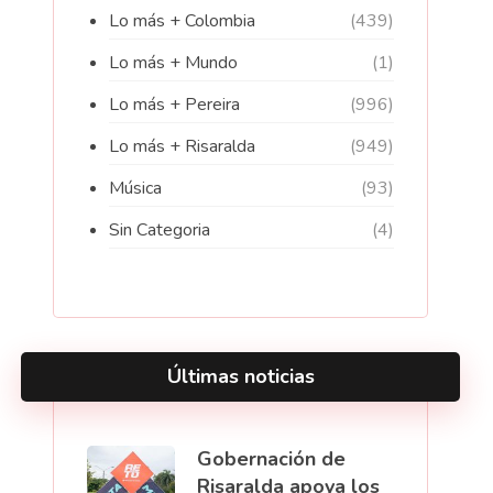
Lo más + Colombia
(439)
Lo más + Mundo
(1)
Lo más + Pereira
(996)
Lo más + Risaralda
(949)
Música
(93)
Sin Categoria
(4)
Últimas noticias
Gobernación de
Risaralda apoya los