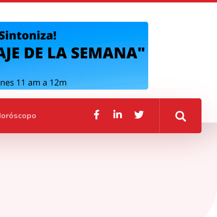
oróscopo