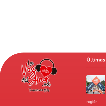
Últimas 
región