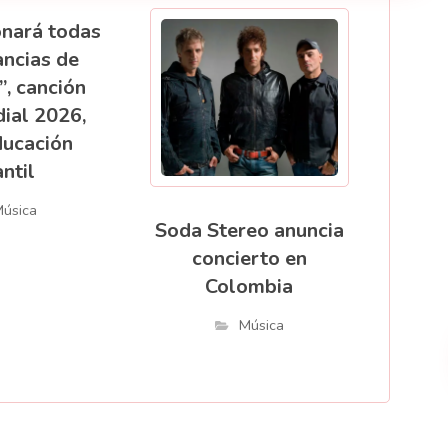
onará todas
ancias de
”, canción
ial 2026,
ducación
antil
úsica
Soda Stereo anuncia
concierto en
Colombia
Música