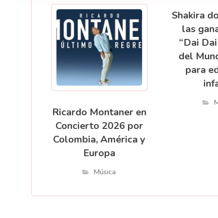
Shakira d
las gan
“Dai Dai
del Mund
para e
inf
M
Ricardo Montaner en
Concierto 2026 por
Colombia, América y
Europa
Música