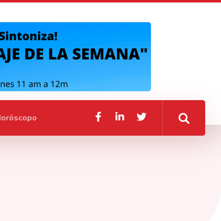
oróscopo