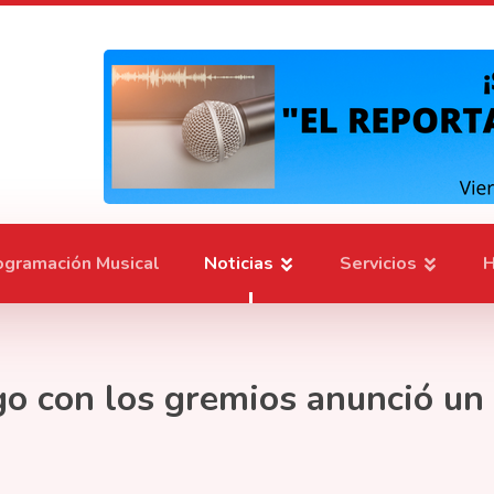
ogramación Musical
Noticias
Servicios
H
go con los gremios anunció un 