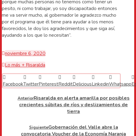
porque muchas personas no tenemos como tener un
pesito, ni como trabajar, yo soy discapacitado entonces
me va servir mucho, al gobernador le agradezco mucho
por el programa que él tiene para ayudar a los menos
favorecidos, le doy los agradecimientos y que siga así,
ayudando a los que lo necesitan”.
noviembre 6, 2020
Lo más + Risaralda
Facebook
Twitter
Pinterest
Reddit
Delicious
Linkedin
Whatsapp
E
Risaralda en alerta amarilla por posibles
Anterior
crecientes súbitas de ríos y deslizamientos de
tierra
Gobernación del Valle abre la
Siguiente
convocatoria Voucher de la Economía Naranja