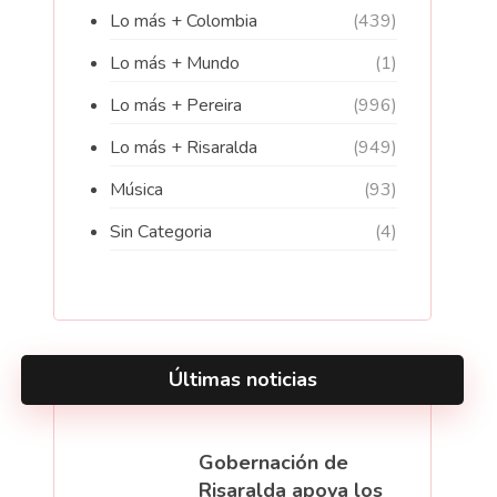
Lo más + Colombia
(439)
Lo más + Mundo
(1)
Lo más + Pereira
(996)
Lo más + Risaralda
(949)
Música
(93)
Sin Categoria
(4)
Últimas noticias
Gobernación de
Risaralda apoya los