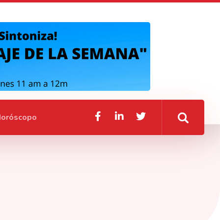
oróscopo