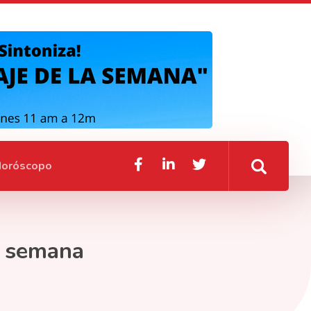
oróscopo
e semana